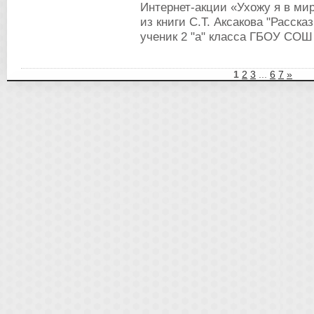
Интернет-акции «Ухожу я в ми
из книги С.Т. Аксакова "Расска
ученик 2 "а" класса ГБОУ СОШ
1
2
3
...
6
7
»