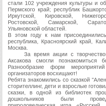
стали 102 учреждения культуры и об
Пермского край; республик Башкорто
Иркутской, Кировской, Нижегоро
Ростовской, Самарской, Сарато
Ульяновской областей.
В этом году к нам присоединились
республика, Красноярский край, Кали
Москва.
За время акции с творчеством
Аксакова смогли познакомиться б
Разнообразие форм мероприяти
организаторов восхищают!
Ребята знакомились со сказкой "Ален
сторителлинг, дети и взрослые готов
сказки, в одной из библиотек про
дошкольников были провед
природоведческая игра «Русский